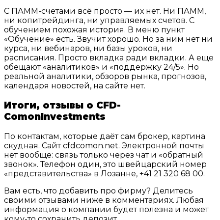
С ПАММ-счетами всё просто — их нет. Ни ПАММ,
ни копитрейдинга, ни управляемых счетов. С
обучением похожая история. В меню пункт
«Обучение» есть. Звучит хорошо. Но за ним нет ни
курса, ни вебинаров, ни базы уроков, ни
расписания. Просто вкладка ради вкладки. А еще
обещают «аналитиков» и «поддержку 24/5». Но
реальной аналитики, обзоров рынка, прогнозов,
календаря новостей, на сайте нет.
Итоги, отзывы о CFD-
ComonInvestments
По контактам, которые даёт сам брокер, картина
скудная. Сайт cfdcomon.net. Электронной почты
нет вообще: связь только через чат и «обратный
звонок». Телефон один, это швейцарский номер
«представительства» в Лозанне, +41 21 320 68 00.
Вам есть, что добавить про фирму? Делитесь
своими отзывами ниже в комментариях. Любая
информация о компании будет полезна и может
кому-то сохранить депозит.