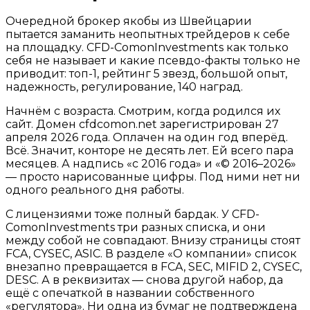
Очередной брокер якобы из Швейцарии
пытается заманить неопытных трейдеров к себе
на площадку. CFD-ComonInvestments как только
себя не называет и какие псевдо-факты только не
приводит: топ-1, рейтинг 5 звезд, большой опыт,
надежность, регулирование, 140 наград.
Начнём с возраста. Смотрим, когда родился их
сайт. Домен cfdcomon.net зарегистрирован 27
апреля 2026 года. Оплачен на один год вперёд.
Всё. Значит, конторе не десять лет. Ей всего пара
месяцев. А надпись «с 2016 года» и «© 2016–2026»
— просто нарисованные цифры. Под ними нет ни
одного реального дня работы.
С лицензиями тоже полный бардак. У CFD-
ComonInvestments три разных списка, и они
между собой не совпадают. Внизу страницы стоят
FCA, CYSEC, ASIC. В разделе «О компании» список
внезапно превращается в FCA, SEC, MIFID 2, CYSEC,
DESC. А в реквизитах — снова другой набор, да
ещё с опечаткой в названии собственного
«регулятора». Ни одна из бумаг не подтверждена